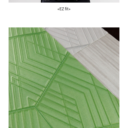
«EZ fit»