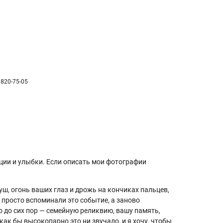
 820-75-05
ции и улыбки. Если описать мои фотографии
уш, огонь ваших глаз и дрожь на кончиках пальцев,
 просто вспоминали это событие, а заново
о до сих пор — семейную реликвию, вашу память,
ак бы высокопарно это ни звучало, и я хочу, чтобы