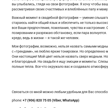
вы улыбались, глядя на свои фотографии. Я хочу чтобы ваш
рассматривая своих счастливых и влюблённых папу и маму,
Важный момент в свадебной фотографии — умение слышать 
стараюсь найти общий язык и обеспечить не только высокое
все Ваши предпочтения, пожелания, чувства и настроение. С
позировании и разряжаю обстановку, если пара волнуется.
кредо, ведь в жизни — я такой же человек.
Мои фотографии, возможно, нельзя назвать самыми модным
с «трендами», не люблю яркие тонировки. Но определенно
Они настоящие! Мой цвет нельзя назвать сверх модным. Н
и благородный. На свадьбе я ищу эмоции и моменты. Слезы 
полные тепла. Все что окружало вас и создавало атмосферу
Связаться со мной можно любым удобным для Вас способо
phone:
+7 (906) 820 75 05 (Viber, WhatsApp)