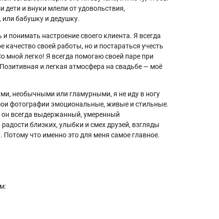
и дети и внуки млели от удовольствия,
 или бабушку и дедушку.
и понимать настроение своего клиента. Я всегда
 качество своей работы, но и постараться учесть
о мной легко! Я всегда помогаю своей паре при
 Позитивная и легкая атмосфера на свадьбе — моё
и, необычными или гламурными, я не иду в ногу
 мои фотографии эмоциональные, живые и стильные.
о он всегда выдержанный, умеренный
радости близких, улыбки и смех друзей, взгляды
. Потому что именно это для меня самое главное.
м: