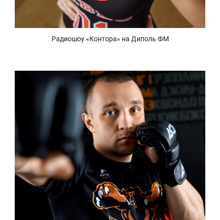
Радиошоу «Контора» на Диполь ФМ